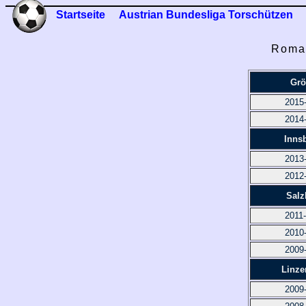
Startseite
Austrian Bundesliga Torschützen
Roman
Grö
2015
2014
Inns
2013
2012
Salz
2011
2010
2009
Linze
2009