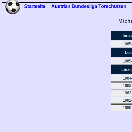
Startseite
Austrian Bundesliga Torschützen
Mich
Inns
1985
Leo
1985
Linze
1984
1983
1982
1981
1980