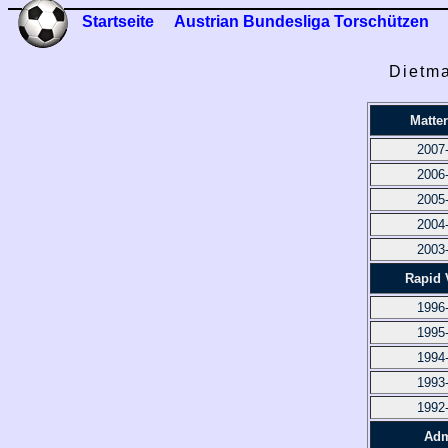
Startseite
Austrian Bundesliga Torschützen
Dietma
Matte
2007
2006
2005
2004
2003
Rapid 
1996
1995
1994
1993
1992
Adm