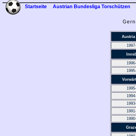
Startseite
Austrian Bundesliga Torschützen
Gern
Austria
1997
Inns
1996
1995
Vorwärt
1995
1994
1993
1991
1990
Graz