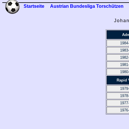
Startseite
Austrian Bundesliga Torschützen
Johan
Adm
1984
1983
1982
1981
1980
Rapid 
1979
1978
1977
1976