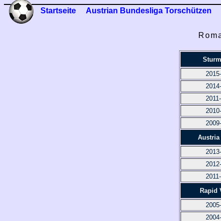
Startseite
Austrian Bundesliga Torschützen
Roma
Sturm
2015
2014
2011
2010
2009
Austria
2013
2012
2011
Rapid 
2005
2004