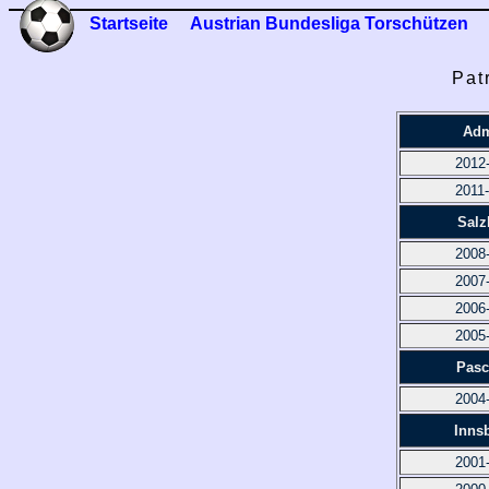
Startseite
Austrian Bundesliga Torschützen
Pat
Adm
2012
2011
Salz
2008
2007
2006
2005
Pasc
2004
Inns
2001