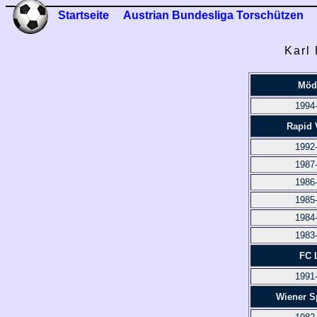
Startseite
Austrian Bundesliga Torschützen
Karl
Möd
1994
Rapid 
1992
1987
1986
1985
1984
1983
FC 
1991
Wiener S