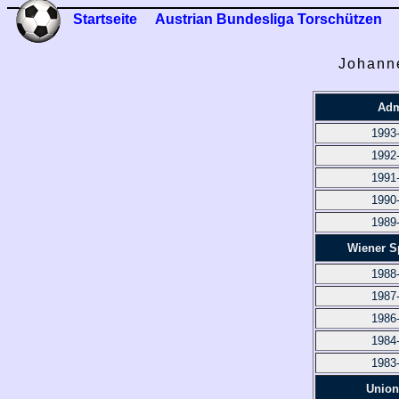
Startseite
Austrian Bundesliga Torschützen
Johanne
Adm
1993
1992
1991
1990
1989
Wiener S
1988
1987
1986
1984
1983
Union