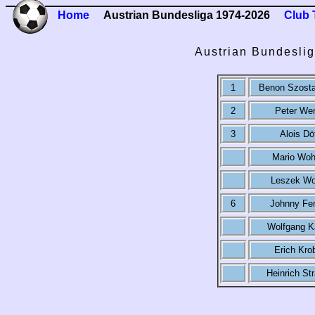
Home
Austrian Bundesliga 1974-2026
Club 
Austrian Bundeslig
1
Benon Szost
2
Peter Wer
3
Alois Dö
Mario Wohl
Leszek Wo
6
Johnny Fer
Wolfgang Ka
Erich Kro
Heinrich St