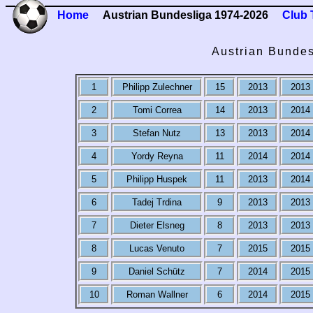
Home
Austrian Bundesliga 1974-2026
Club 
Austrian Bundes
1
Philipp Zulechner
15
2013
2013
2
Tomi Correa
14
2013
2014
3
Stefan Nutz
13
2013
2014
4
Yordy Reyna
11
2014
2014
5
Philipp Huspek
11
2013
2014
6
Tadej Trdina
9
2013
2013
7
Dieter Elsneg
8
2013
2013
8
Lucas Venuto
7
2015
2015
9
Daniel Schütz
7
2014
2015
10
Roman Wallner
6
2014
2015