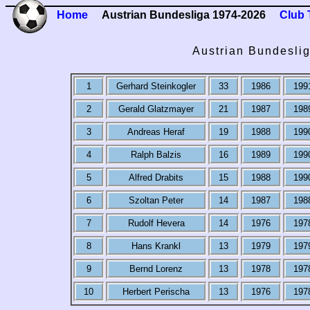
Home
Austrian Bundesliga 1974-2026
Club 
Austrian Bundeslig
1
Gerhard Steinkogler
33
1986
199
2
Gerald Glatzmayer
21
1987
198
3
Andreas Heraf
19
1988
199
4
Ralph Balzis
16
1989
199
5
Alfred Drabits
15
1988
199
6
Szoltan Peter
14
1987
198
7
Rudolf Hevera
14
1976
197
8
Hans Krankl
13
1979
197
9
Bernd Lorenz
13
1978
197
10
Herbert Perischa
13
1976
197